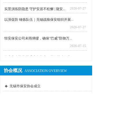
2026-07-27
实景演练防隐患 守护安居不松懈 | 珑安...
以演促防 锤炼队伍｜无锡战狼保安组织开展...
2026-07-27
恒安保安公司未雨绸缪，确保“巴威”防御万...
2026-07-15
筑牢安全防线 提升应急能力｜无锡战狼保安...
2026-07-15
协会概况
ASSOCIATION OVERVIEW
人人讲安全 个个会应急｜江阴市保多措并举...
2026-06-30
无锡市保安协会成立
无锡市保安协会章程
无锡市保安协会第二届第五次会长、副会